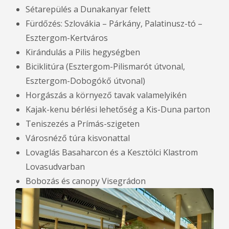
Sétarepülés a Dunakanyar felett
Fürdőzés: Szlovákia – Párkány, Palatinusz-tó –
Esztergom-Kertváros
Kirándulás a Pilis hegységben
Biciklitúra (Esztergom-Pilismarót útvonal,
Esztergom-Dobogókő útvonal)
Horgászás a környező tavak valamelyikén
Kajak-kenu bérlési lehetőség a Kis-Duna parton
Teniszezés a Prímás-szigeten
Városnéző túra kisvonattal
Lovaglás Basaharcon és a Kesztölci Klastrom
Lovasudvarban
Bobozás és canopy Visegrádon