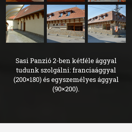
Sasi Panzió 2-ben kétféle ággyal
tudunk szolgálni: franciaággyal
(200×180) és egyszemélyes ággyal
(90×200).