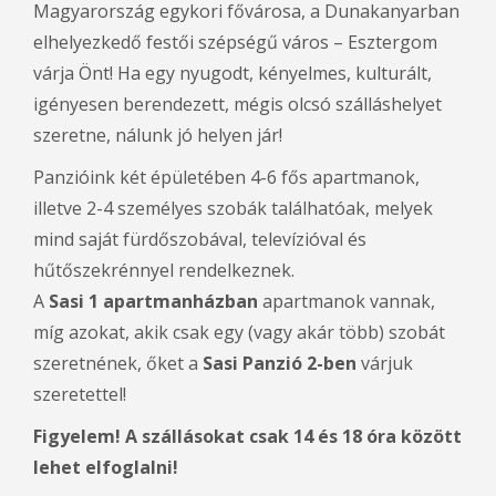
Magyarország egykori fővárosa, a Dunakanyarban
elhelyezkedő festői szépségű város – Esztergom
várja Önt! Ha egy nyugodt, kényelmes, kulturált,
igényesen berendezett, mégis olcsó szálláshelyet
szeretne, nálunk jó helyen jár!
Panzióink két épületében 4-6 fős apartmanok,
illetve 2-4 személyes szobák találhatóak, melyek
mind saját fürdőszobával, televízióval és
hűtőszekrénnyel rendelkeznek.
A
Sasi 1 apartmanházban
apartmanok vannak,
míg azokat, akik csak egy (vagy akár több) szobát
szeretnének, őket a
Sasi Panzió 2-ben
várjuk
szeretettel!
Figyelem! A szállásokat csak 14 és 18 óra között
lehet elfoglalni!