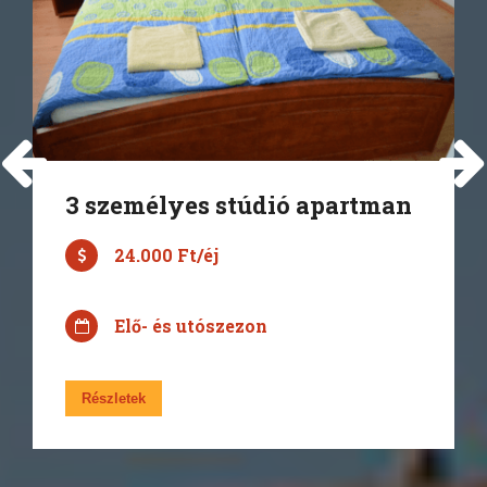
3 személyes stúdió apartman
24.000 Ft/éj
Elő- és utószezon
Részletek