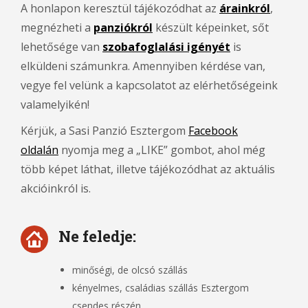
A honlapon keresztül tájékozódhat az
árainkról
,
megnézheti a
panziókról
készült képeinket, sőt
lehetősége van
szobafoglalási igényét
is
elküldeni számunkra. Amennyiben kérdése van,
vegye fel velünk a kapcsolatot az elérhetőségeink
valamelyikén!
Kérjük, a Sasi Panzió Esztergom
Facebook
oldalán
nyomja meg a „LIKE” gombot, ahol még
több képet láthat, illetve tájékozódhat az aktuális
akcióinkról is.
Ne feledje:
minőségi, de olcsó szállás
kényelmes, családias szállás Esztergom
csendes részén