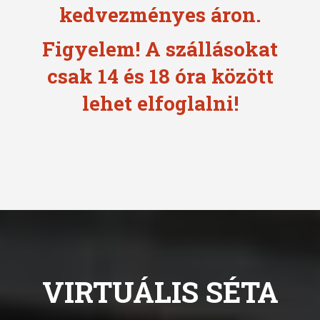
kedvezményes áron.
Figyelem! A szállásokat
csak 14 és 18 óra között
lehet elfoglalni!
VIRTUÁLIS SÉTA