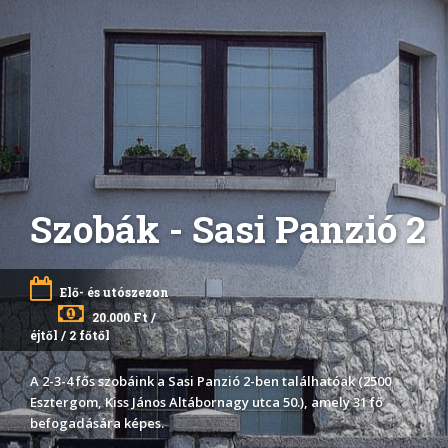
Szobák - Sasi Panzió 2
Elő- és utószezon
20.000 Ft /
éjtől / 2 főtől
A 2-3-4 fős szobáink a Sasi Panzió 2-ben találhatóak (2500
Esztergom, Kiss János Altábornagy utca 50.), amely 31 fő
befogadására képes.