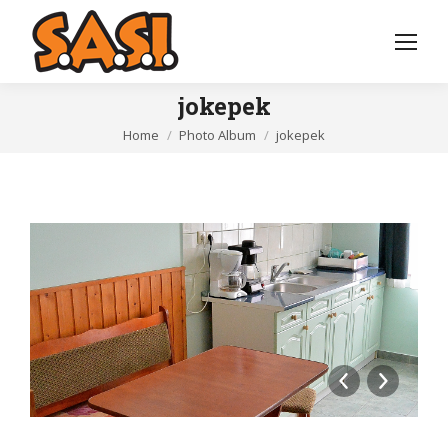
jokepek
You are here:
Home
Photo Album
jokepek